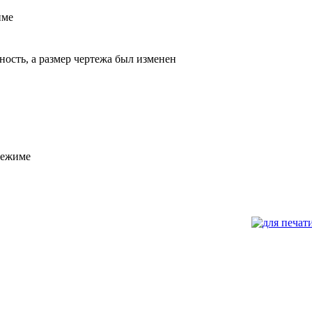
име
ость, а размер чертежа был изменен
режиме