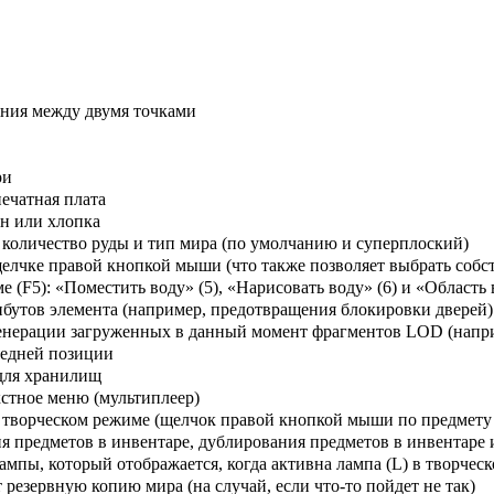
яния между двумя точками
ри
печатная плата
он или хлопка
 количество руды и тип мира (по умолчанию и суперплоский)
лчке правой кнопкой мыши (что также позволяет выбрать собс
(F5): «Поместить воду» (5), «Нарисовать воду» (6) и «Область 
трибутов элемента (например, предотвращения блокировки дверей)
й генерации загруженных в данный момент фрагментов LOD (напр
ледней позиции
для хранилищ
кстное меню (мультиплеер)
 творческом режиме (щелчок правой кнопкой мыши по предмету 
 предметов в инвентаре, дублирования предметов в инвентаре
мпы, который отображается, когда активна лампа (L) в творчес
 резервную копию мира (на случай, если что-то пойдет не так)