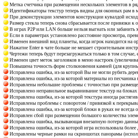
Метка счетчика при размещении нескольких элементов в ряд
Идентификаторы текстур теперь видны для оконных рам в 
При деконструкции элементов конструкции кувалдой исходн
Размер стекла теперь снова сбрасывается после привязки к
В играх P2P или LAN больше нельзя выгнать или забанить 
Если в параметрах установлено расстояние просмотра, пре
Изменен внешний вид планеты, когда игрок находится на ор
Нажатие Enter в чате больше не мешает строительным инст
Чертежи теперь будут перезагружаться только в том случае,
Изменен цвет меток заголовков в меню настроек (увеличива
Повышена точность форм столкновения камней (для крупн
Исправлена ошибка, из-за которой Вы не могли рубить дере
Исправлена ошибка, из-за которой материалы из песчаника 
Исправлены небольшие проблемы с точностью при размещен
Исправлено неправильное выравнивание текстур на блоках 
Исправлена ​​ошибка, из-за которой текстура иногда растяги
Исправлены проблемы с поворотом / привязкой к перекрываю
Исправлена ошибка, из-за которой блоки в руках не всегда
Исправлен сбой при размещении большого количества элеме
Исправлена ошибка, вызывающая внезапную потерю данных, т
Исправлена ошибка, из-за которой игра использовала более
Исправлены черные рамки на скриншотах панорамы (исполь