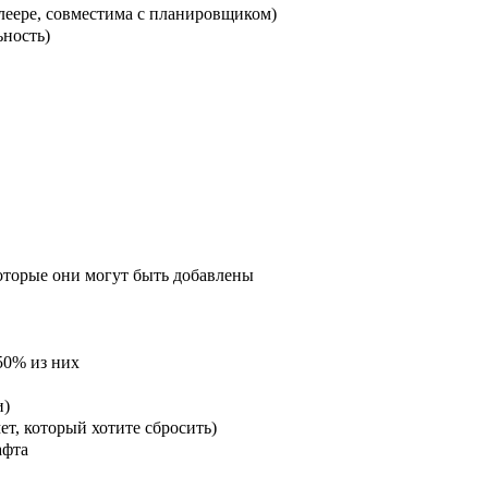
леере, совместима с планировщиком)
ьность)
оторые они могут быть добавлены
50% из них
и)
ет, который хотите сбросить)
афта