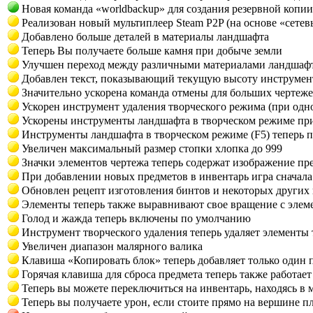
Новая команда «worldbackup» для создания резервной копии
Реализован новый мультиплеер Steam P2P (на основе «сетев
Добавлено больше деталей в материалы ландшафта
Теперь Вы получаете больше камня при добыче земли
Улучшен переход между различными материалами ландшаф
Добавлен текст, показывающий текущую высоту инструмента
Значительно ускорена команда отмены для больших чертеж
Ускорен инструмент удаления творческого режима (при одн
Ускорены инструменты ландшафта в творческом режиме при
Инструменты ландшафта в творческом режиме (F5) теперь 
Увеличен максимальный размер стопки хлопка до 999
Значки элементов чертежа теперь содержат изображение пр
При добавлении новых предметов в инвентарь игра сначала
Обновлен рецепт изготовления бинтов и некоторых других 
Элементы теперь также выравнивают свое вращение с элеме
Голод и жажда теперь включены по умолчанию
Инструмент творческого удаления теперь удаляет элементы т
Увеличен диапазон малярного валика
Клавиша «Копировать блок» теперь добавляет только один 
Горячая клавиша для сброса предмета теперь также работает
Теперь вы можете переключиться на инвентарь, находясь в 
Теперь вы получаете урон, если стоите прямо на вершине 