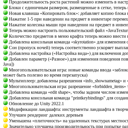
Продолжительность роста растений можно изменить в наст
Блоки с единичным размером, размещенные в сетке, теперь 
Новая клавиша «Копировать блок»: добавляет копию блока н
Нажатие 1-5 при наведении на предмет в инвентаре перемещ
Нажатие колесика мыши при наведении на предмет в инвент
Теперь можно настроить пользовательский файл «JavaTexture
Количество предметов в меню крафта теперь можно ввести 
Добавлена консольная команда «skyrotation» для изменения 
Сон (пропуск ночей) теперь соответственно ускоряет выпла
Добавлена настройка («Настройка вида») для включения д
Добавлен параметр («Разное») для изменения поведения по
Java])
Многопользовательская игра: новые команды ввода «заблок
может быть полезно во время перезапуска)
Мультиплеер: добавлены разрешения «info_shownametag» и «i
Многопользовательская игра: разрешение «forbidden_items» 
Добавлена команда «edit shape», чтобы задним числом изме
Добавлена консольная команда "printkeybindings" для созда
Обновление до Unity 2022.1
Модификации ландшафта: инструменты ландшафта в творче
Улучшен рендеринг далеких деревьев
Уменьшена «плиточность» на удаленных текстурах местнос
Значительно улучшена производительность при попытке раз