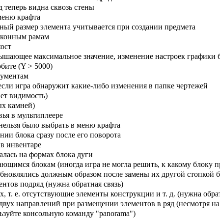
 теперь видна сквозь стены
меню крафта
ый размер элемента учитывается при создании предмета
 оконным рамам
хост
вышающее максимальное значение, изменение настроек графики б
бите (Y > 5000)
рументам
 если игра обнаружит какие-либо изменения в папке чертежей
ет видимость)
ых камней)
вья в мультиплеере
нельзя было выбрать в меню крафта
ии блока сразу после его поворота
в инвентаре
валась на формах блока дуги
щимся блокам (иногда игра не могла решить, к какому блоку п
 обновлялись должным образом после замены их другой стопкой б
нтов подряд (нужна обратная связь)
. е. отсутствующие элементы конструкции и т. д. (нужна обрат
 двух направлений при размещении элементов в ряд (несмотря на
зуйте консольную команду "panorama")