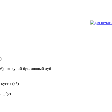
)
(x6), плакучий бук, ивовый дуб
 кусты (x5)
 арбуз