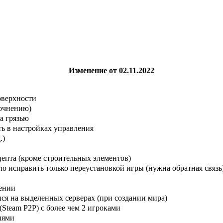
Изменение от 02.11.2022
оверхности
точнению)
а грязью
ь в настройках управления
.)
цепта (кроме строительных элементов)
 исправить только переустановкой игры (нужна обратная связь
ении
лся на выделенных серверах (при создании мира)
Steam P2P) с более чем 2 игроками
лями