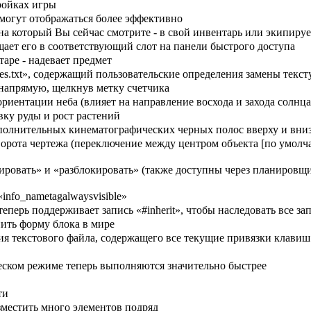
ройках игры
могут отображаться более эффективно
а который Вы сейчас смотрите - в свой инвентарь или экипирует
ает его в соответствующий слот на панели быстрого доступа
аре - надевает предмет
s.txt», содержащий пользовательские определения замены тексту
напрямую, щелкнув метку счетчика
ориентации неба (влияет на направление восхода и захода солнца
вку руды и рост растений
ополнительных кинематографических черных полос вверху и вн
ворота чертежа (переключение между центром объекта [по умолч
ировать» и «разблокировать» (также доступны через планировщи
nfo_nametagalwaysvisible»
теперь поддерживает запись «#inherit», чтобы наследовать все 
нить форму блока в мире
ния текстового файла, содержащего все текущие привязки клавиш
ском режиме теперь выполняются значительно быстрее
ти
местить много элементов подряд