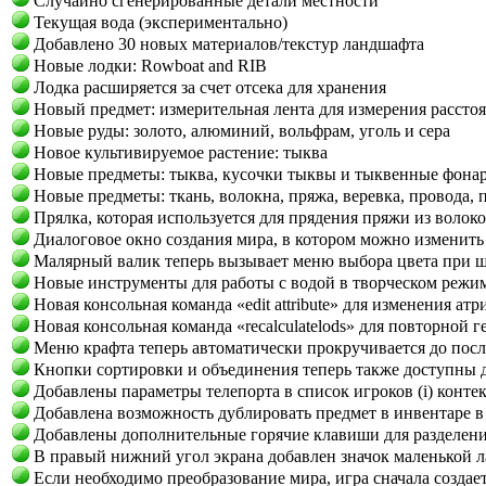
Случайно сгенерированные детали местности
Текущая вода (экспериментально)
Добавлено 30 новых материалов/текстур ландшафта
Новые лодки: Rowboat and RIB
Лодка расширяется за счет отсека для хранения
Новый предмет: измерительная лента для измерения рассто
Новые руды: золото, алюминий, вольфрам, уголь и сера
Новое культивируемое растение: тыква
Новые предметы: тыква, кусочки тыквы и тыквенные фона
Новые предметы: ткань, волокна, пряжа, веревка, провода, 
Прялка, которая используется для прядения пряжи из волок
Диалоговое окно создания мира, в котором можно изменить
Малярный валик теперь вызывает меню выбора цвета при ще
Новые инструменты для работы с водой в творческом режиме 
Новая консольная команда «edit attribute» для изменения а
Новая консольная команда «recalculatelods» для повторно
Меню крафта теперь автоматически прокручивается до пос
Кнопки сортировки и объединения теперь также доступны 
Добавлены параметры телепорта в список игроков (i) конте
Добавлена возможность дублировать предмет в инвентаре в
Добавлены дополнительные горячие клавиши для разделения
В правый нижний угол экрана добавлен значок маленькой ла
Если необходимо преобразование мира, игра сначала создает