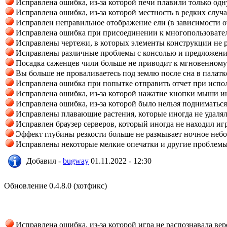
Исправлена ошибка, из-за которой печи плавили только одну
Исправлена ошибка, из-за которой местность в редких случ
Исправлен неправильное отображение ели (в зависимости от
Исправлена ошибка при присоединении к многопользователь
Исправлены чертежи, в которых элементы конструкции не р
Исправлены различные проблемы с консолью и предложен
Посадка саженцев чили больше не приводит к мгновенно
Вы больше не проваливаетесь под землю после сна в палатк
Исправлена ошибка при попытке отправить отчет при испо
Исправлена ошибка, из-за которой нажатие кнопки мыши ин
Исправлена ошибка, из-за которой было нельзя подниматьс
Исправлены плавающие растения, которые иногда не удаля
Исправлен браузер серверов, который иногда не находил иг
Эффект глубины резкости больше не размывает ночное небо
Исправлены некоторые мелкие опечатки и другие проблем
Добавил -
bugway
01.11.2022 - 12:30
Обновление 0.4.8.0 (хотфикс)
Исправлена ошибка, из-за которой игра не распознавала вер