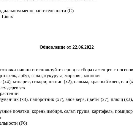
адиальном меню растительности (C)
 Linux
Обновление от 22.06.2022
готовки пашни и используйте серп для сбора саженцев с посевов
офель, арбуз, салат, кукуруза, морковь, конопля
с (x4), кипарис, гикори, платан (x2), пальма, красный клен, ели 
ех деревьев
 растений
уванчик (x3), папоротник (x7), алоэ вера, цветы (x7), плющ (x3),
узные початки, корень имбиря, салат, груша, картофель, помидор,
ь
льности (F6)