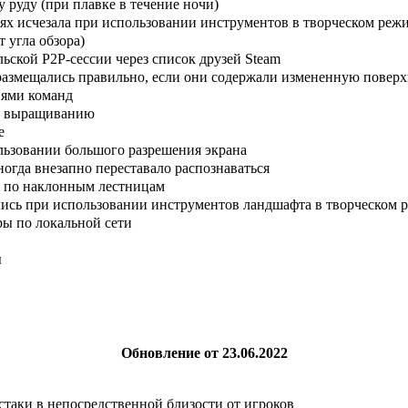
 руду (при плавке в течение ночи)
аях исчезала при использовании инструментов в творческом реж
 угла обзора)
ской P2P-сессии через список друзей Steam
азмещались правильно, если они содержали измененную поверхн
иями команд
му выращиванию
е
льзовании большого разрешения экрана
огда внезапно переставало распознаваться
я по наклонным лестницам
лись при использовании инструментов ландшафта в творческом 
ры по локальной сети
ы
Обновление от 23.06.2022
стаки в непосредственной близости от игроков