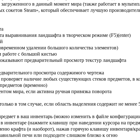
 загруженного в данный момент мира (также работает в мультип
ых сокетов Steam», который обеспечивает лучшую производител
та
 выравнивания ландшафта в творческом режиме (F5)(enter)
ей
овременном удалении большого количества элементов)
 работе с большой кистью
показывают предварительный просмотр текстур ландшафта
едварительного просмотра содержимого чертежа
 проверяет наличие любых существующих стеков предметов, в к
предметов (временно)
нтом мира, если активна ручная привязка поворота
олько в том случае, если область выделения содержит не менее 
предмет в ваш инвентарь (можно изменить в файле конфигураци
 в инвентаре (нажмите клавишу при наведении курсора на предм
меню крафта (и наоборот), нажав горячую клавишу инвентаря/кр
плавильной печи или подходите слишком близко к огню